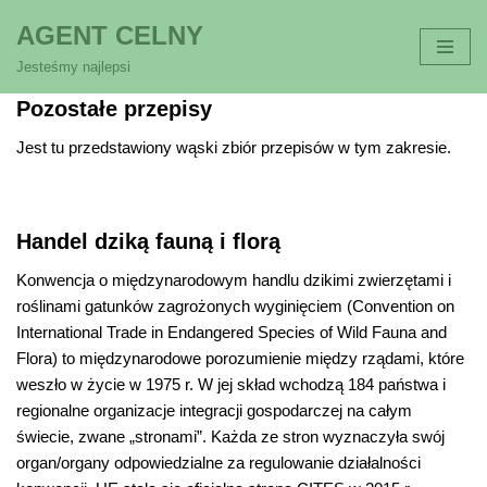
AGENT CELNY
Przejdź
Jesteśmy najlepsi
do
Pozostałe przepisy
treści
Jest tu przedstawiony wąski zbiór przepisów w tym zakresie.
Handel dziką fauną i florą
Konwencja o międzynarodowym handlu dzikimi zwierzętami i
roślinami gatunków zagrożonych wyginięciem (Convention on
International Trade in Endangered Species of Wild Fauna and
Flora) to międzynarodowe porozumienie między rządami, które
weszło w życie w 1975 r. W jej skład wchodzą 184 państwa i
regionalne organizacje integracji gospodarczej na całym
świecie, zwane „stronami”. Każda ze stron wyznaczyła swój
organ/organy odpowiedzialne za regulowanie działalności