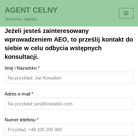
AGENT CELNY
Przejdź
Jesteśmy najlepsi
do
Jeżeli jesteś zainteresowany
treści
wprowadzeniem AEO, to prześlij kontakt do
siebie w celu odbycia wstępnych
konsultacji.
Imię i Nazwisko
*
Adres e-mail
*
Numer telefonu
*